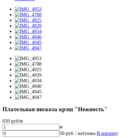
Плательная вискоза крэш "Нежность"
650 руб/м
м
50 руб. / катушка
В корзину