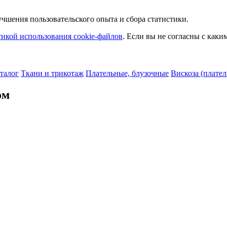
чшения пользовательского опыта и сбора статистики.
икой использования cookie-файлов
. Если вы не согласны с как
талог
Ткани и трикотаж
Плательные, блузочные
Вискоза (плател
ом