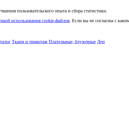
чшения пользовательского опыта и сбора статистики.
икой использования cookie-файлов
. Если вы не согласны с как
талог
Ткани и трикотаж
Плательные, блузочные
Лен