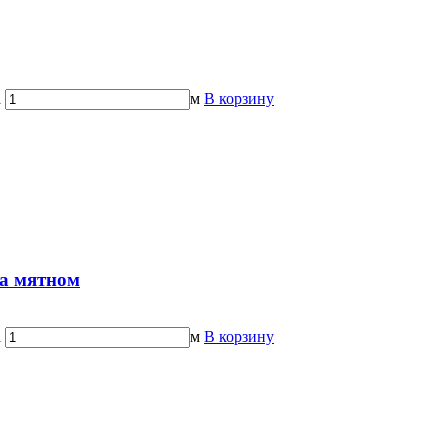
а
м
В корзину
на мятном
а
м
В корзину