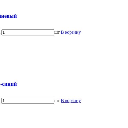
чневый
а
шт
В корзину
-синий
а
шт
В корзину